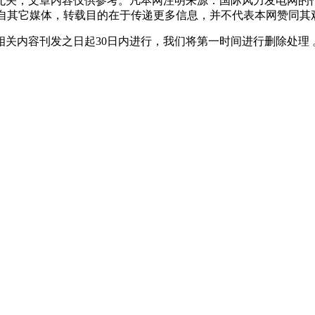
，文章内容仅供参考。凡本网注明来源：国际风力发电网的作
载自其它媒体，转载目的在于传递更多信息，并不代表本网赞同其
发之日起30日内进行，我们将第一时间进行删除处理 。联系方式