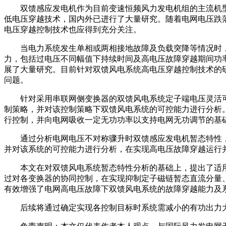
双馈感应发电机作为目前变速恒频风力发电机组的主流机型
低电压穿越技术，国内外已进行了大量研究。随着电网电压跌
电压穿越控制技术也应得到充分关注。
当电力系统发生单相或两相接地故障及负载突降等情况时，
力，包括过电压不同幅值下持续时间及高电压故障穿越期间功
展了大量研究。目前针对双馈风电系统高电压穿越控制技术的
问题。
针对采用串联网侧变换器的双馈风电系统定子端电压灵活可
制策略，并对该控制策略下双馈风电系统的可控能力进行分析
行控制，并向电网吸收一定无功功率以支持电网无功调节的基
通过分析电网电压不对称骤升时双馈感应发电机暂态特性，
并对该系统的可控能力进行分析，在实现高电压故障穿越运行
本文在对双馈风电系统暂态特性分析的基础上，提出了适用
过对各变换器的协同控制，在实现抑制定子磁链暂态直流分量
有效增强了电网高电压故障下双馈风电系统的故障穿越能力及
后续将通过确定实现各控制目标时系统需减小的有功出力大