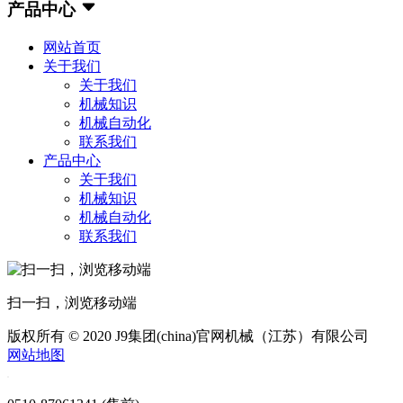
产品中心
网站首页
关于我们
关于我们
机械知识
机械自动化
联系我们
产品中心
关于我们
机械知识
机械自动化
联系我们
扫一扫，浏览移动端
版权所有 © 2020 J9集团(china)官网机械（江苏）有限公司
网站地图