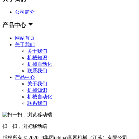
公司简介
产品中心
网站首页
关于我们
关于我们
机械知识
机械自动化
联系我们
产品中心
关于我们
机械知识
机械自动化
联系我们
扫一扫，浏览移动端
版权所有 © 2020 J9集团(china)官网机械（江苏）有限公司