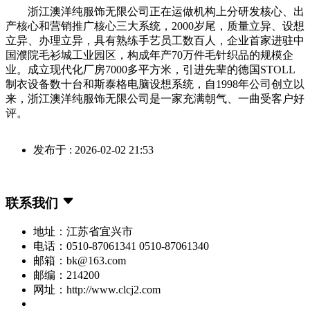
浙江澳洋纯服饰无限公司正在运做机构上分研发核心、出
产核心和营销推广核心三大系统，2000岁尾，质量立异、设想
立异、办理立异，具有熟练手艺员工数百人，企业首家进驻中
国濮院毛衫城工业园区，构成年产70万件毛针织品的规模企
业。成立现代化厂房7000多平方米，引进先辈的德国STOLL
制衣设备数十台和斯泰格电脑设想系统，自1998年公司创立以
来，浙江澳洋纯服饰无限公司是一家充满朝气、一曲受客户好
评。
发布于 : 2026-02-02 21:53
联系我们
地址：江苏省宜兴市
电话：0510-87061341 0510-87061340
邮箱：bk@163.com
邮编：214200
网址：http://www.clcj2.com