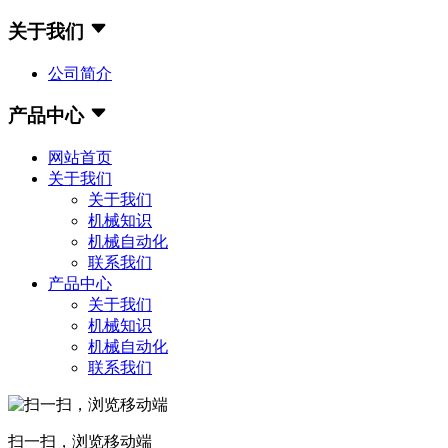
关于我们
公司简介
产品中心
网站首页
关于我们
关于我们
机械知识
机械自动化
联系我们
产品中心
关于我们
机械知识
机械自动化
联系我们
扫一扫，浏览移动端