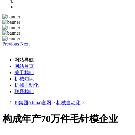
Previous
Next
网站导航
网站首页
关于我们
机械知识
机械自动化
联系我们
J9集团(china)官网
>
机械自动化
>
构成年产70万件毛针模企业