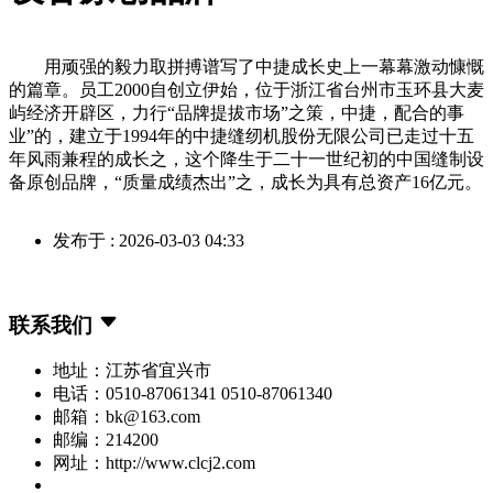
用顽强的毅力取拼搏谱写了中捷成长史上一幕幕激动慷慨
的篇章。员工2000自创立伊始，位于浙江省台州市玉环县大麦
屿经济开辟区，力行“品牌提拔市场”之策，中捷，配合的事
业”的，建立于1994年的中捷缝纫机股份无限公司已走过十五
年风雨兼程的成长之，这个降生于二十一世纪初的中国缝制设
备原创品牌，“质量成绩杰出”之，成长为具有总资产16亿元。
发布于 : 2026-03-03 04:33
联系我们
地址：江苏省宜兴市
电话：0510-87061341 0510-87061340
邮箱：bk@163.com
邮编：214200
网址：http://www.clcj2.com