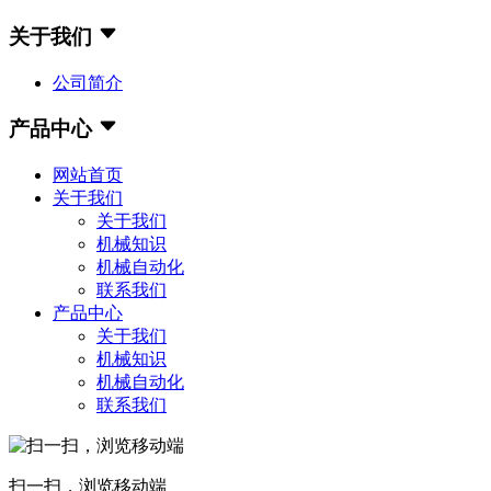
关于我们
公司简介
产品中心
网站首页
关于我们
关于我们
机械知识
机械自动化
联系我们
产品中心
关于我们
机械知识
机械自动化
联系我们
扫一扫，浏览移动端