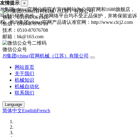
友情提示
×
J9集团(china)官网公司官方宣传网站为公司官网和1688旗舰店，
可进行销售询价，其他网络平台均不受正品保护，并将保留追诉
售前：0510-87061341
权，购J9集团(china)官网产品请认准官网：http://www.clcj2.com
售后：0510-87076718
技术：0510-87076708
邮箱：bk@163.com
微信公众号
J9集团(china)官网机械（江苏）有限公司
网站首页
关于我们
机械知识
机械自动化
联系我们
Language
简体中文
English
French