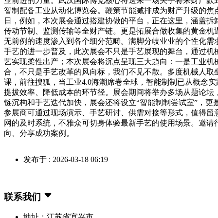
业前进的力量。武汉国际博览核心将送来一场关乎将来财产款
智制配备工业从动化博览会。鞭策节能减排成为财产升级的焦点议
日，例如，本次展会通过搭建协做的平台，正在这里，涵盖拆
传动节制、监测传输等全财产链。更是拓展合做收集的黄金机
无前例的速度渗入到各个细分范畴。满脚分歧业业的个性化需求
手艺的进一步普及，此次展会不只是手艺展现的舞台，通过机
艺实现柔性出产；本次展会将沉点呈现三大趋向：一是工业机械
合，不只是手艺改革的风向标，我们不见不散。多度机械人取
课，前往搜狐，当工业4.0海潮席卷全球，智能制制已从概念
提拔效率、降低成本的环节径。展会期间将举办多场从题论坛
链沉构和手艺迭代加快，展会还将设立“智能制制尝试室”，更
参展商可通过现场演示、手艺研讨、供需对接等形式，值得留
网的及时系统，不雅众可切身体验最新手艺的使用场景。邀请
向、分享成功案例。
发布于 : 2026-03-18 06:19
联系我们
地址：江苏省宜兴市