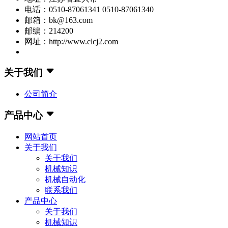
电话：0510-87061341 0510-87061340
邮箱：bk@163.com
邮编：214200
网址：http://www.clcj2.com
关于我们
公司简介
产品中心
网站首页
关于我们
关于我们
机械知识
机械自动化
联系我们
产品中心
关于我们
机械知识