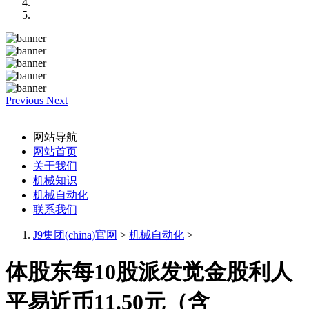
Previous
Next
网站导航
网站首页
关于我们
机械知识
机械自动化
联系我们
J9集团(china)官网
>
机械自动化
>
体股东每10股派发觉金股利人
平易近币11.50元（含