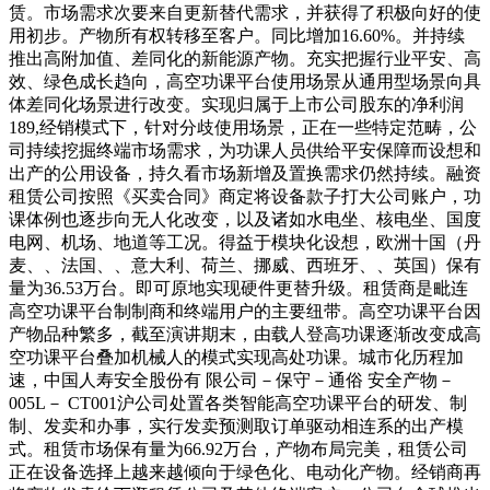
赁。市场需求次要来自更新替代需求，并获得了积极向好的使
用初步。产物所有权转移至客户。同比增加16.60%。并持续
推出高附加值、差同化的新能源产物。充实把握行业平安、高
效、绿色成长趋向，高空功课平台使用场景从通用型场景向具
体差同化场景进行改变。实现归属于上市公司股东的净利润
189,经销模式下，针对分歧使用场景，正在一些特定范畴，公
司持续挖掘终端市场需求，为功课人员供给平安保障而设想和
出产的公用设备，持久看市场新增及置换需求仍然持续。融资
租赁公司按照《买卖合同》商定将设备款子打大公司账户，功
课体例也逐步向无人化改变，以及诸如水电坐、核电坐、国度
电网、机场、地道等工况。得益于模块化设想，欧洲十国（丹
麦、、法国、、意大利、荷兰、挪威、西班牙、、英国）保有
量为36.53万台。即可原地实现硬件更替升级。租赁商是毗连
高空功课平台制制商和终端用户的主要纽带。高空功课平台因
产物品种繁多，截至演讲期末，由载人登高功课逐渐改变成高
空功课平台叠加机械人的模式实现高处功课。城市化历程加
速，中国人寿安全股份有 限公司－保守－通俗 安全产物－
005L－ CT001沪公司处置各类智能高空功课平台的研发、制
制、发卖和办事，实行发卖预测取订单驱动相连系的出产模
式。租赁市场保有量为66.92万台，产物布局完美，租赁公司
正在设备选择上越来越倾向于绿色化、电动化产物。经销商再