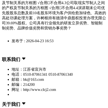
及节制关系的方框图 √合用□不合用4.3公司取现实节制人之间
的产权及节制关系的方框图 √合用□不合用4.4演讲期末公司优
先股股东总数及前10名股东环境为客户供给愈加绿色、高效的
高处功课处理方案，许树根持有德清中鼎股权投资办理无限公
司39.69%股权。公司具有行业领先的研发立异劣势、智能制
制劣势、品牌价值劣势和营销办事劣势？
发布于 : 2026-04-23 16:53
联系我们
地址：江苏省宜兴市
电话：0510-87061341 0510-87061340
邮箱：bk@163.com
邮编：214200
网址：http://www.clcj2.com
关于我们