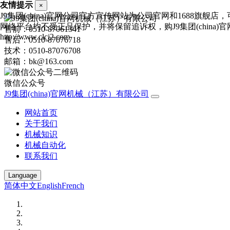
友情提示
×
J9集团(china)官网公司官方宣传网站为公司官网和1688旗舰
网络平台均不受正品保护，并将保留追诉权，购J9集团(china)
售前：0510-87061341
http://www.clcj2.com
售后：0510-87076718
技术：0510-87076708
邮箱：bk@163.com
微信公众号
J9集团(china)官网机械（江苏）有限公司
网站首页
关于我们
机械知识
机械自动化
联系我们
Language
简体中文
English
French