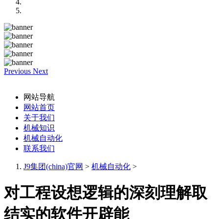
Previous
Next
网站导航
网站首页
关于我们
机械知识
机械自动化
联系我们
J9集团(china)官网
>
机械自动化
>
对工程设想逻辑的深刻理解取
结实的软件开辟能