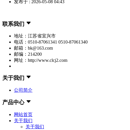
发布于 : 2026-05-08 04:43
联系我们
地址：江苏省宜兴市
电话：0510-87061341 0510-87061340
邮箱：bk@163.com
邮编：214200
网址：http://www.clcj2.com
关于我们
公司简介
产品中心
网站首页
关于我们
关于我们