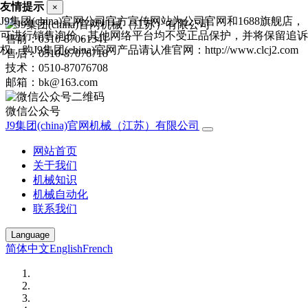
友情提示
×
J9集团(china)官网公司官方宣传网站为公司官网和1688旗舰店，
可进行销售询价，其他网络平台均不受正品保护，并将保留追诉
售前：0510-87061341
权，购J9集团(china)官网产品请认准官网：http://www.clcj2.com
售后：0510-87076718
技术：0510-87076708
邮箱：bk@163.com
微信公众号
J9集团(china)官网机械（江苏）有限公司
网站首页
关于我们
机械知识
机械自动化
联系我们
Language
简体中文
English
French