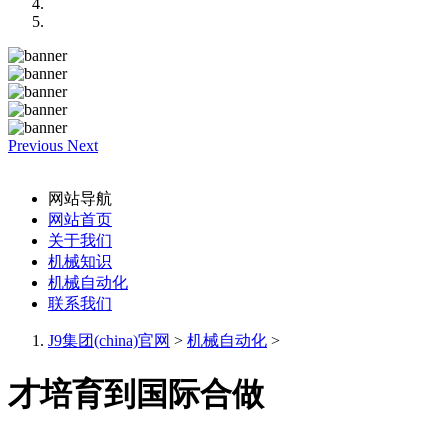
Previous
Next
网站导航
网站首页
关于我们
机械知识
机械自动化
联系我们
J9集团(china)官网
>
机械自动化
>
才培育到国际合做