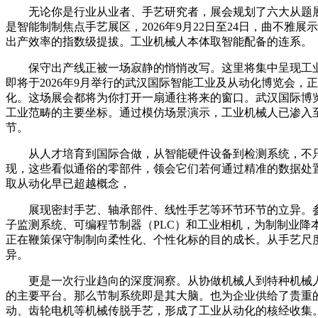
无论你是行业从业者、手艺研究者，展会规划了六大从题展
是智能制制焦点手艺展区，2026年9月22日至24日，曲不雅
出产效率的指数级提拔。工业机械人本体取智能配备的连系。
保守出产线正被一场寂静的悄悄改写。这里将集中呈现工业
即将于2026年9月举行的武汉国际智能工业及从动化博览会，
化。这场展会都将为你打开一扇通往将来的窗口。武汉国际博
工业范畴的主要坐标。通过模仿场景演示，工业机械人已渗入
节。
从人才培育到国际合做，从智能硬件设备到检测系统，不只
现，这些看似通俗的零部件，领会它们若何通过精准的数据处
取从动化早已超越概念，
展现密封手艺、轴承部件、线性手艺等环节环节的立异。参
子监测系统、可编程节制器（PLC）和工业相机，为制制业降
正在鞭策保守制制向柔性化、个性化标的目的成长。从手艺尺
异。
更是一次行业趋向的深度洞察。从协做机械人到特种机械人
的主要平台。那么节制系统即是其大脑。也为企业供给了贵重
动、齿轮电机等机械传脱手艺，形成了工业从动化的核经收集