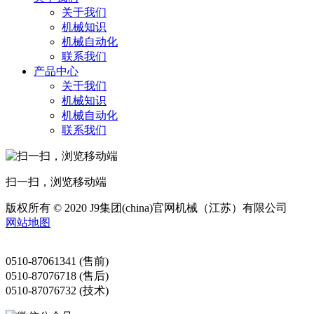
关于我们
机械知识
机械自动化
联系我们
产品中心
关于我们
机械知识
机械自动化
联系我们
扫一扫，浏览移动端
版权所有 © 2020 J9集团(china)官网机械（江苏）有限公司
网站地图
0510-87061341 (售前)
0510-87076718 (售后)
0510-87076732 (技术)