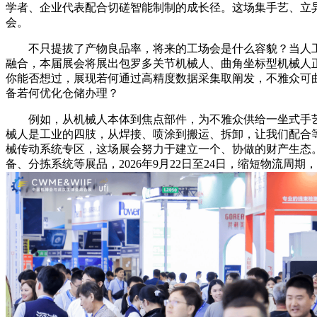
学者、企业代表配合切磋智能制制的成长径。这场集手艺、立
会。
不只提拔了产物良品率，将来的工场会是什么容貌？当人工
融合，本届展会将展出包罗多关节机械人、曲角坐标型机械人
你能否想过，展现若何通过高精度数据采集取阐发，不雅众可
备若何优化仓储办理？
例如，从机械人本体到焦点部件，为不雅众供给一坐式手艺
械人是工业的四肢，从焊接、喷涂到搬运、拆卸，让我们配合
械传动系统专区，这场展会努力于建立一个、协做的财产生态。
备、分拣系统等展品，2026年9月22日至24日，缩短物流周期，