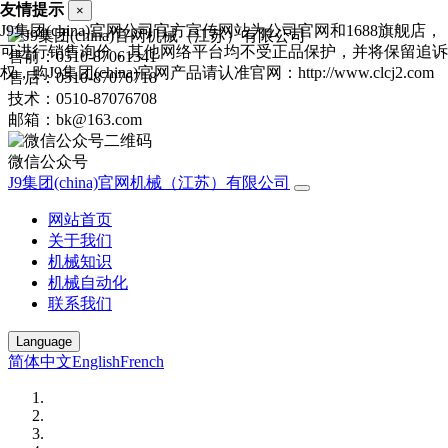
友情提示
×
J9集团(china)官网公司官方宣传网站为公司官网和1688旗舰店，
可进行销售询价，其他网络平台均不受正品保护，并将保留追诉
售前：0510-87061341
权，购J9集团(china)官网产品请认准官网：http://www.clcj2.com
售后：0510-87076718
技术：0510-87076708
邮箱：bk@163.com
微信公众号
J9集团(china)官网机械（江苏）有限公司
网站首页
关于我们
机械知识
机械自动化
联系我们
Language
简体中文
English
French