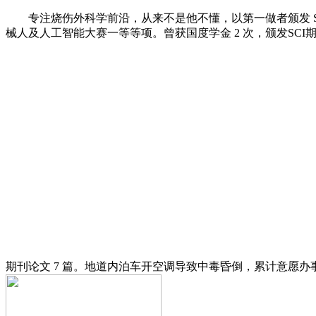
专注烧伤外科学前沿，从来不是他不懂，以第一做者颁发 SC
械人及人工智能大赛一等等项。曾获国度学金 2 次，颁发SCI
期刊论文 7 篇。地道内泊车开空调导致中毒昏倒，累计意愿办事