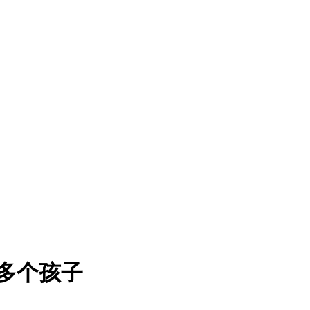
0多个孩子