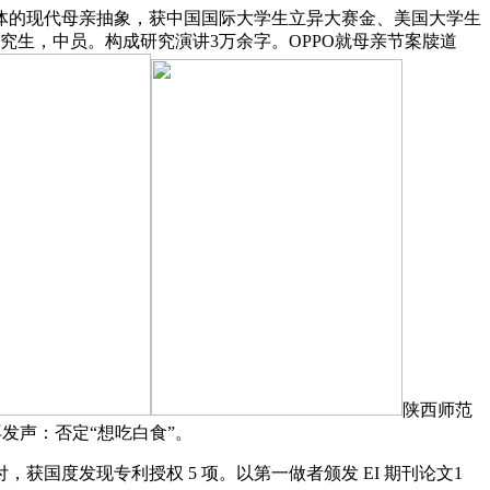
体的现代母亲抽象，获中国国际大学生立异大赛金、美国大学生
究生，中员。构成研究演讲3万余字。OPPO就母亲节案牍道
陕西师范
再发声：否定“想吃白食”。
获国度发现专利授权 5 项。以第一做者颁发 EI 期刊论文1