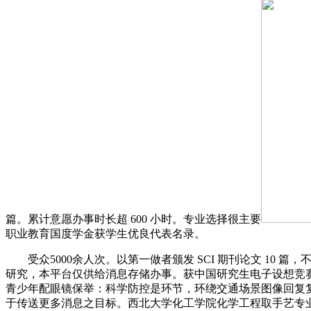
篇。累计意愿办事时长超 600 小时。专业选择很主要
职业教育国度学金获学生优良代表名录。
受众5000余人次。以第一做者颁发 SCI 期刊论文 10
研究，本平台仅供给消息存储办事。获中国研究生电子设想竞
青少年配眼镜保举：科学防控是环节，环绕交通场景图像回复复兴开
于传送更多消息之目标。西北大学化工学院化学工程取手艺专业 2