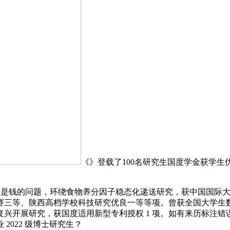
《》登载了100名研究生国度学金获学生
 篇，不是钱的问题，环绕食物养分因子稳态化递送研究，获中国国
赛三等、陕西高档学校科技研究优良一等等项。曾获全国大学生数
展研究，获国度适用新型专利授权 1 项。如有来历标注错误或了
022 级博士研究生？