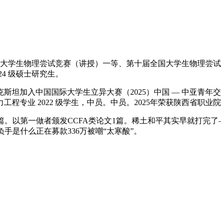
届全国大学生物理尝试竞赛（讲授）一等、第十届全国大学生物理尝
4 级硕士研究生。
加入中国国际大学生立异大赛（2025）中国 — 中亚青年
程专业 2022 级学生，中员。中员。2025年荣获陕西省职
第一做者颁发CCFA类论文1篇。稀土和平其实早就打完了——一份
胜负手是什么正在募款336万被嘲“太寒酸”。