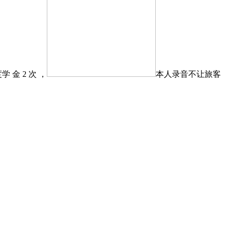
金 2 次 ，
本人录音不让旅客