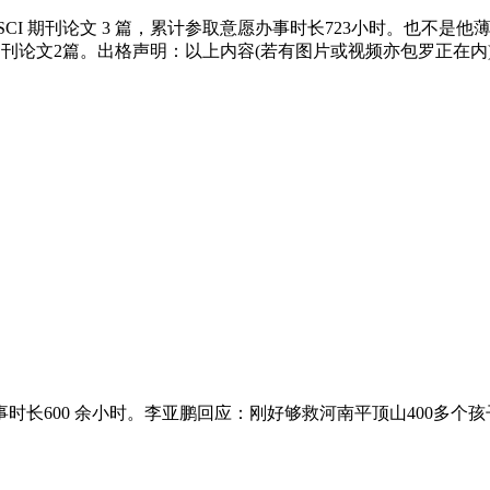
I 期刊论文 3 篇，累计参取意愿办事时长723小时。也不是
期刊论文2篇。出格声明：以上内容(若有图片或视频亦包罗正在内)为
时长600 余小时。李亚鹏回应：刚好够救河南平顶山400多个孩