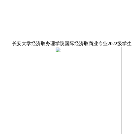
长安大学经济取办理学院国际经济取商业专业2022级学生，曾获第