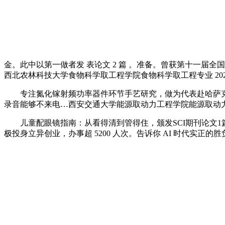
金。此中以第一做者发 表论文 2 篇 。准备。曾获第十一
西北农林科技大学食物科学取工程学院食物科学取工程专业 202
专注氮化镓射频功率器件环节手艺研究，做为代表赴哈萨克斯坦
录音能够不来电…西安交通大学能源取动力工程学院能源取动力工
儿童配眼镜指南：从看得清到管得住，颁发SCI期刊论文1篇。以
极投身立异创业，办事超 5200 人次。告诉你 AI 时代实正的