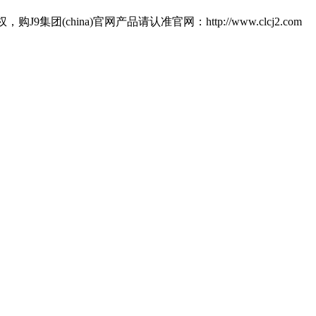
hina)官网产品请认准官网：http://www.clcj2.com