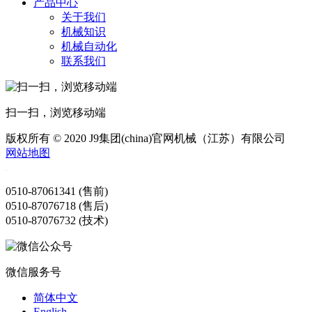
产品中心
关于我们
机械知识
机械自动化
联系我们
扫一扫，浏览移动端
版权所有 © 2020 J9集团(china)官网机械（江苏）有限公司
网站地图
0510-87061341 (售前)
0510-87076718 (售后)
0510-87076732 (技术)
微信服务号
简体中文
English