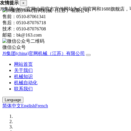
友情提示
×
J9集团(china)官网公司官方宣传网站为公司官网和1688旗舰店，可
售前：0510-87061341
售后：0510-87076718
技术：0510-87076708
邮箱：bk@163.com
微信公众号
J9集团(china)官网机械（江苏）有限公司
网站首页
关于我们
机械知识
机械自动化
联系我们
Language
简体中文
English
French