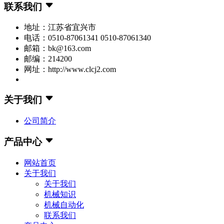
联系我们
地址：江苏省宜兴市
电话：0510-87061341 0510-87061340
邮箱：bk@163.com
邮编：214200
网址：http://www.clcj2.com
关于我们
公司简介
产品中心
网站首页
关于我们
关于我们
机械知识
机械自动化
联系我们