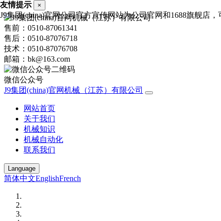
友情提示
×
J9集团(china)官网公司官方宣传网站为公司官网和1688旗舰店，可
售前：0510-87061341
售后：0510-87076718
技术：0510-87076708
邮箱：bk@163.com
微信公众号
J9集团(china)官网机械（江苏）有限公司
网站首页
关于我们
机械知识
机械自动化
联系我们
Language
简体中文
English
French