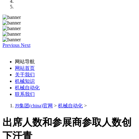
Previous
Next
网站导航
网站首页
关于我们
机械知识
机械自动化
联系我们
J9集团(china)官网
>
机械自动化
>
出席人数和参展商参取人数创
下汗青