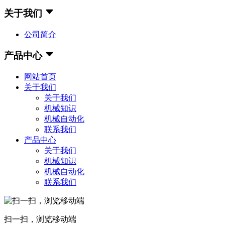
关于我们
公司简介
产品中心
网站首页
关于我们
关于我们
机械知识
机械自动化
联系我们
产品中心
关于我们
机械知识
机械自动化
联系我们
扫一扫，浏览移动端