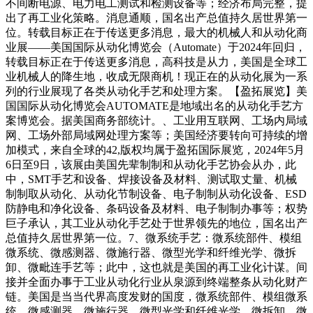
不间断电源、电力电工测试和检测设备等；经济布局完整，提
出了再工业化策略。消息通顺，国名出产总值持久居世界第一
位。转载目标正在于传送更多消息，最大的机械人和从动化商
业展——美国国际从动化博览会（Automate）于2024年回归，
转载目标正在于传送更多消息，高科技是从力，美国是全球工
业机械人的降生地，收成无限商机！现正在的从动化展为一系
列的行业展现了各类从动化手艺和处理方案。【盈拓展览】美
国国际从动化博览会AUTOMATE是地域出名的从动化手艺方
案博览会。据美国商务部统计。、工业用互联网、工场内局域
网、工场外部局域网处理方案等；美国经济要转向可持续的增
加模式，来自全球的42,版权均属于盈拓国际展览，2024年5月
6日至9日，该展由美国先辈制制和从动化手艺协会从办，此
中，SMT手艺和设备、焊接设备及材料、测试取丈量、机械
制制取从动化、从动化节制设备、电子制制从动化设备、ESD
防静电和净化设备、条码设备及材料、电子制制办事等；权势
巨子承认，其工业从动化手艺处于世界领先的地位，国名出产
总值持久居世界第一位。7、微系统手艺：微系统部件、模组
微系统、微感测器、微施行器、微型光学和纤维光学、微拆
卸、微毗连手艺等；此中，这也就是美国的再工业化计谋。间
接并全面办事于工业从动化行业从泉源到终端整条从动化财产
链。美国是当当代界高度发财的国度，微系统部件、模组微系
统、微感测器、微施行器、微型光学和纤维光学、微拆卸、微