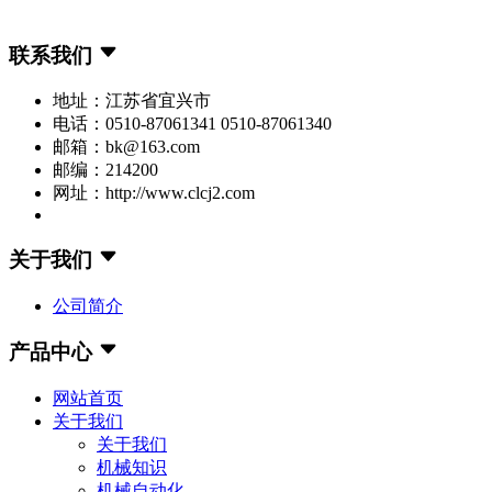
联系我们
地址：江苏省宜兴市
电话：0510-87061341 0510-87061340
邮箱：bk@163.com
邮编：214200
网址：http://www.clcj2.com
关于我们
公司简介
产品中心
网站首页
关于我们
关于我们
机械知识
机械自动化