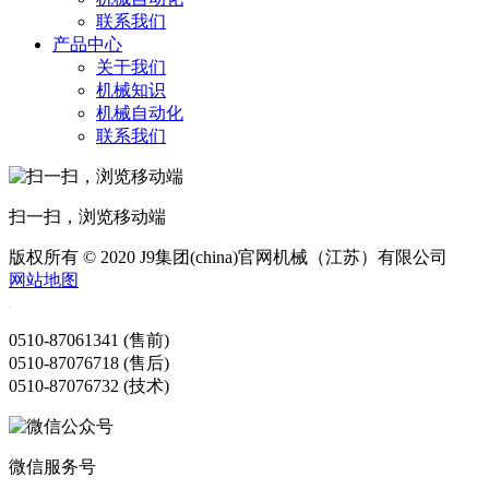
联系我们
产品中心
关于我们
机械知识
机械自动化
联系我们
扫一扫，浏览移动端
版权所有 © 2020 J9集团(china)官网机械（江苏）有限公司
网站地图
0510-87061341 (售前)
0510-87076718 (售后)
0510-87076732 (技术)
微信服务号