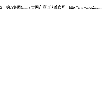
hina)官网产品请认准官网：http://www.clcj2.com