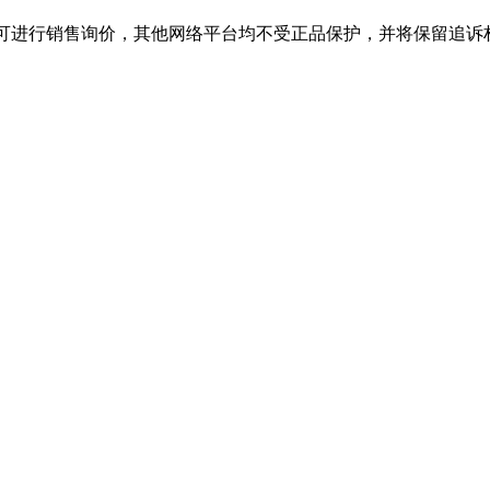
进行销售询价，其他网络平台均不受正品保护，并将保留追诉权，购J9集团(c