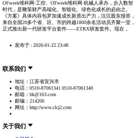
OFweek维科网·工控、OFweek维科网·机械人承办，步入数智
时代，是鞭策财产高端化、智能化、绿色化成长的必由之。
《方案》具体内容包罗加速成长新质出产力，注沉股东报答，
来自全国20多个省、区、市的跨越1800余名活动员齐聚一堂，
正式推出新一代研发平台套件——ETRX研发套件。现在，
发布于 : 2026-01-22 23:48
联系我们
地址：江苏省宜兴市
电话：0510-87061341 0510-87061340
邮箱：bk@163.com
邮编：214200
网址：http://www.clcj2.com
关于我们