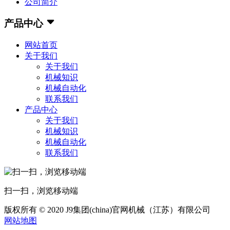
公司简介
产品中心
网站首页
关于我们
关于我们
机械知识
机械自动化
联系我们
产品中心
关于我们
机械知识
机械自动化
联系我们
扫一扫，浏览移动端
版权所有 © 2020 J9集团(china)官网机械（江苏）有限公司
网站地图