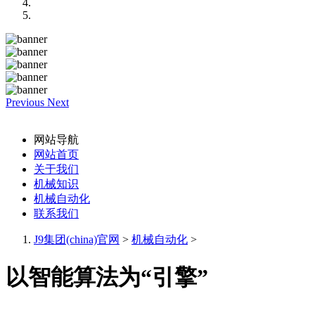
Previous
Next
网站导航
网站首页
关于我们
机械知识
机械自动化
联系我们
J9集团(china)官网
>
机械自动化
>
以智能算法为“引擎”