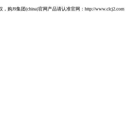
hina)官网产品请认准官网：http://www.clcj2.com