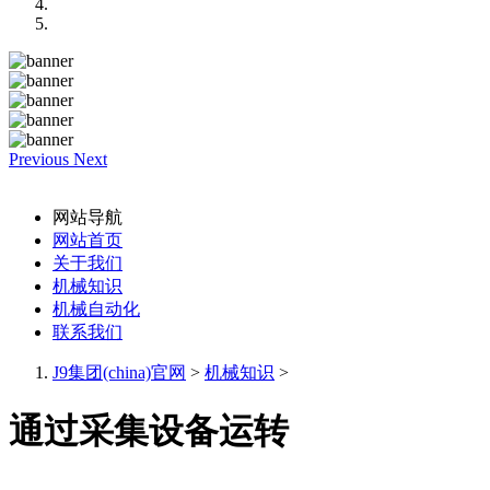
Previous
Next
网站导航
网站首页
关于我们
机械知识
机械自动化
联系我们
J9集团(china)官网
>
机械知识
>
通过采集设备运转