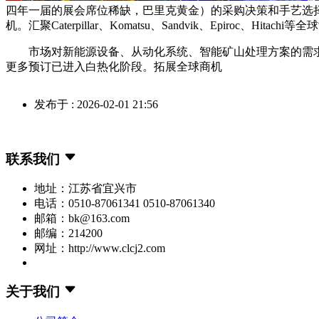
四年一届的展会席位稀缺，巴里克黄金）的采购决策和手艺选
机。汇聚Caterpillar、Komatsu、Sandvik、Epiroc、Hitachi
市场对新能源设备、从动化系统、智能矿山处理方案的需求
更多预订已进入白热化阶段。拓展全球商机
发布于 : 2026-02-01 21:56
联系我们
地址：江苏省宜兴市
电话：0510-87061341 0510-87061340
邮箱：bk@163.com
邮编：214200
网址：http://www.clcj2.com
关于我们