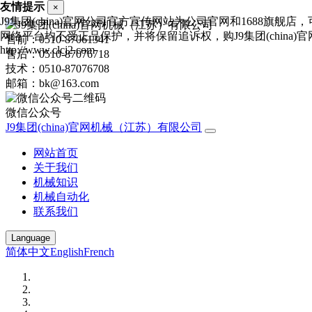
友情提示
×
J9集团(china)官网公司官方宣传网站为公司官网和1688旗舰
网络平台均不受正品保护，并将保留追诉权，购J9集团(china)
售前：0510-87061341
http://www.clcj2.com
售后：0510-87076718
技术：0510-87076708
邮箱：bk@163.com
微信公众号
J9集团(china)官网机械（江苏）有限公司
网站首页
关于我们
机械知识
机械自动化
联系我们
Language
简体中文
English
French