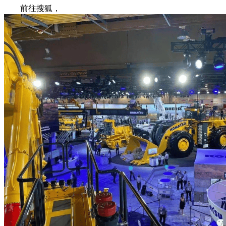
前往搜狐，