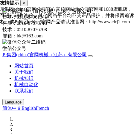
友情提示
×
J9集团(china)官网公司官方宣传网站为公司官网和1688旗舰店，
可进行销售询价，其他网络平台均不受正品保护，并将保留追诉
售前：0510-87061341
权，购J9集团(china)官网产品请认准官网：http://www.clcj2.com
售后：0510-87076718
技术：0510-87076708
邮箱：bk@163.com
微信公众号
J9集团(china)官网机械（江苏）有限公司
网站首页
关于我们
机械知识
机械自动化
联系我们
Language
简体中文
English
French