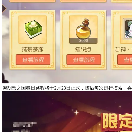
姆胡想之国春日路程将于2月23日正式，随后每次进行摸索，