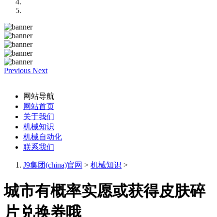
Previous
Next
网站导航
网站首页
关于我们
机械知识
机械自动化
联系我们
J9集团(china)官网
>
机械知识
>
城市有概率实愿或获得皮肤碎
片兑换券哦