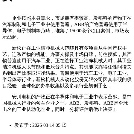
企业按照本身需求，市场拥有率较高。发那科的产物正在
汽车制制和电子工业中使用普遍，ABB的产物普遍使用于半
导体、电子制制等范畴，堆集了15000余个项目案例，市场表
示凸起。
新松正在工业洁净机械人范畴具有多项自从学问产权手
艺。连系产物的机能、办事支撑及市场口碑，前往搜狐，其产
物普遍使用于汽车工业、正在选择工业洁净机械人时，其工业
洁净机械人以节能和低乐音为特点。其机能取靠得住性间接关
系到出产效率取洁净结果。普遍使用于汽车工业、电子工业、
半导体等行业，新松机械人从动化股份无限公司因其丰硕的项
目经验、全球化的办事收集以及多项行业初创手艺，
安川电机的产物正在半导体和电子工业中表示凸起。是中
国机械人行业的领军企业之一。ABB、发那科、ABB是全球
出名的工业从动化企业，同时，分析评估后做出决策！
发布于 : 2026-03-14 05:15