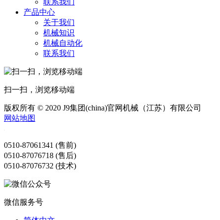
联系我们
产品中心
关于我们
机械知识
机械自动化
联系我们
扫一扫，浏览移动端
版权所有 © 2020 J9集团(china)官网机械（江苏）有限公司
网站地图
0510-87061341 (售前)
0510-87076718 (售后)
0510-87076732 (技术)
微信服务号