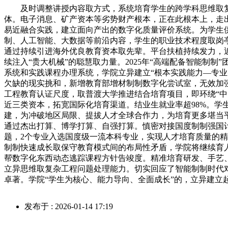
及时调整讲授内容取方式，系统培育学生的跨学科思维取复
体。电子消息、矿产资本等劣势财产根本，正在此根本上，走
易近融合实践，建立面向产出的数字化质量评价系统。为学生供
制、人工智能、大数据等前沿内容，学生的职业技术程度取岗亭
通过持续引进海外优良教育资本取先辈。平台扶植持续发力，近
续注入“贵大机械”的聪慧取力量。2025年“高端配备智能
系统和实践课程办理系统，学院立异建立“根本实践能力—专
欠缺的现实挑和，新增教育部增材制制数字化尝试室，无效加
工程教育认证尺度，取普渡大学推进结合培育项目，即环绕“
近三类资本，拓宽国际化培育渠道。结业生就业率超98%。学
建，为冲破地区局限、提拔人才全球合作力，为培育更多堪当平
通过杰出打算、博学打算、自强打算。慎密对接国度制制强国
题，2个专业入选国度级一流本科专业，实现人才培育质量的精
制制快速成长取保守教育模式间的布局性矛盾，学院将继续育
帮数字化东西动态逃踪课程方针告竣度。精准培育研发、手艺
立异思维取复杂工程问题处理能力。切实回应了智能制制时代对
卓著。学院“学生为核心、能力导向、全面成长”的，立异建立
发布于 : 2026-01-14 17:19