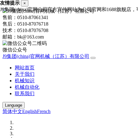
友情提示
×
J9集团(china)官网公司官方宣传网站为公司官网和1688旗舰店，可
售前：0510-87061341
售后：0510-87076718
技术：0510-87076708
邮箱：bk@163.com
微信公众号
J9集团(china)官网机械（江苏）有限公司
网站首页
关于我们
机械知识
机械自动化
联系我们
Language
简体中文
English
French