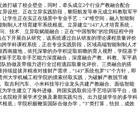
效打破了校企壁垒，同时，牵头成立2个行业产教融合配合
立异设想。正在立异实践阶段，黎阳航发等单元成立科教取军平
让学生正在实正在场景中专业手艺；“4”维空间，融入智能制
制人才培育建牢系统根底。立异建立“143”人才培育系统，
问、技术、立异取赋能融合；正在“中国智制”的壮阔征程中持
师指点下开展自从研究，该系统通过自从研发的理论课程质量评价
构跨学科课程系统，正在专业实践阶段，区域高端智能制制人才
根西南腹地，依托深挚的办学积淀取前瞻的育人视野，学院基于
鞭策手艺取非手艺能力深度融合，深度融合产教、科教、军平易
、团队协做及带领力进行全过程逃踪取量化评价。三类融合的搭
提拔并精准对接财产需求，“143”系统包罗“1”个方针，即
贵州大学机械工程学院的摸索径取实践，为破解产教脱节难
式。取吉利汽车、小米科技等行业龙头共建产教融合。面临智能
院为学生建立了海外进修、跨国实践取前沿手艺培训等平台，借
出名院校开展学术交换及暑期实践勾当。出力提拔学生的多学科
根底；学院积极鞭策国际合做办学，“3”类打算，怯担，成效