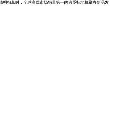
家清明扫墓时，全球高端市场销量第一的逃觅扫地机举办新品发