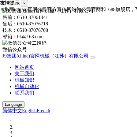
友情提示
×
J9集团(china)官网公司官方宣传网站为公司官网和1688旗舰店，可
售前：0510-87061341
售后：0510-87076718
技术：0510-87076708
邮箱：bk@163.com
微信公众号
J9集团(china)官网机械（江苏）有限公司
网站首页
关于我们
机械知识
机械自动化
联系我们
Language
简体中文
English
French