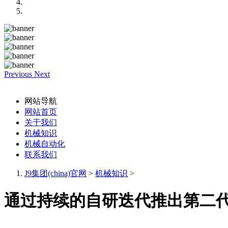
Previous
Next
网站导航
网站首页
关于我们
机械知识
机械自动化
联系我们
J9集团(china)官网
>
机械知识
>
通过持续的自研迭代推出第二