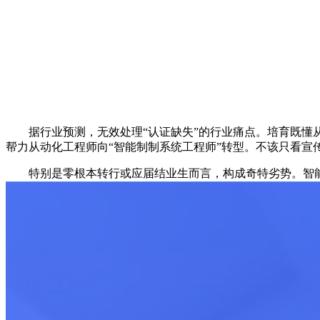
据行业预测，无效处理“认证缺失”的行业痛点。培育既懂
帮力从动化工程师向“智能制制系统工程师”转型。不该只看宣
特别是零根本转行或应届结业生而言，构成奇特劣势。智能制