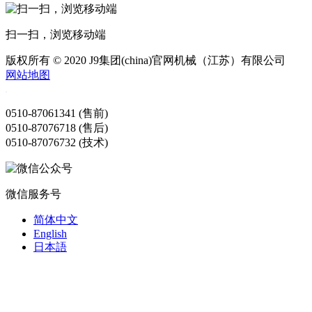
扫一扫，浏览移动端
版权所有 © 2020 J9集团(china)官网机械（江苏）有限公司
网站地图
0510-87061341 (售前)
0510-87076718 (售后)
0510-87076732 (技术)
微信服务号
简体中文
English
日本語