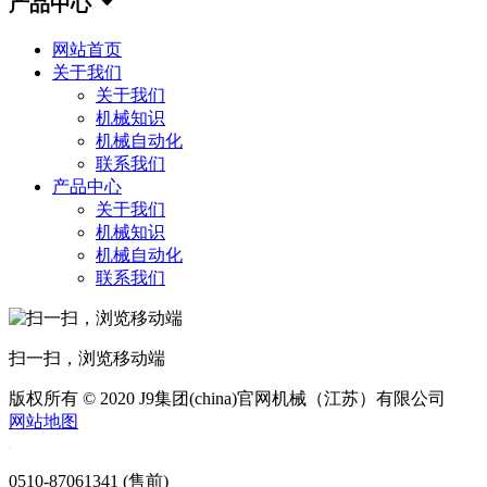
产品中心
网站首页
关于我们
关于我们
机械知识
机械自动化
联系我们
产品中心
关于我们
机械知识
机械自动化
联系我们
扫一扫，浏览移动端
版权所有 © 2020 J9集团(china)官网机械（江苏）有限公司
网站地图
0510-87061341 (售前)