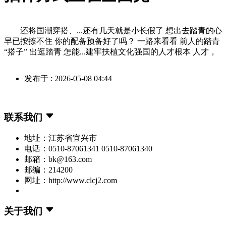
还将国潮穿搭、...还有几天就是小长假了 想出去踏青的心
早已按捺不住 你的配备预备好了吗？ 一路来看看 前人的踏青
“搭子” 出逛踏青 怎能...建牢扶植文化强国的人才根本 人才，
发布于 : 2026-05-08 04:44
联系我们
地址：江苏省宜兴市
电话：0510-87061341 0510-87061340
邮箱：bk@163.com
邮编：214200
网址：http://www.clcj2.com
关于我们