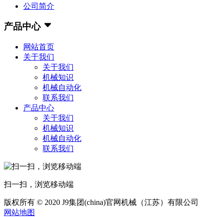
公司简介
产品中心
网站首页
关于我们
关于我们
机械知识
机械自动化
联系我们
产品中心
关于我们
机械知识
机械自动化
联系我们
扫一扫，浏览移动端
版权所有 © 2020 J9集团(china)官网机械（江苏）有限公司
网站地图