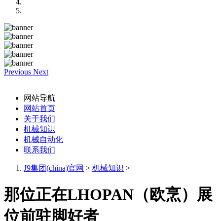
Previous
Next
网站导航
网站首页
关于我们
机械知识
机械自动化
联系我们
J9集团(china)官网
>
机械知识
>
那位正在LHOPAN（欧烹）展
位前驻脚好者