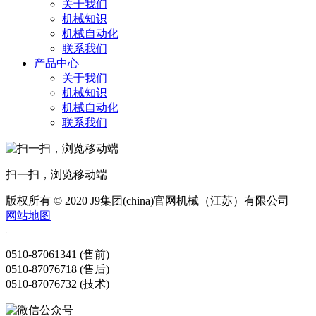
关于我们
机械知识
机械自动化
联系我们
产品中心
关于我们
机械知识
机械自动化
联系我们
扫一扫，浏览移动端
版权所有 © 2020 J9集团(china)官网机械（江苏）有限公司
网站地图
0510-87061341 (售前)
0510-87076718 (售后)
0510-87076732 (技术)