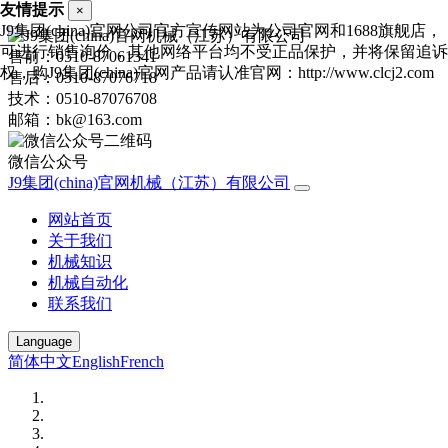
友情提示
×
J9集团(china)官网公司官方宣传网站为公司官网和1688旗舰店，
可进行销售询价，其他网络平台均不受正品保护，并将保留追诉
售前：0510-87061341
权，购J9集团(china)官网产品请认准官网：http://www.clcj2.com
售后：0510-87076718
技术：0510-87076708
邮箱：bk@163.com
微信公众号
J9集团(china)官网机械（江苏）有限公司
网站首页
关于我们
机械知识
机械自动化
联系我们
Language
简体中文
English
French