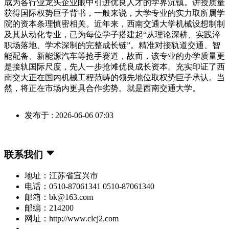
成为各行业龙头企业眼中引进优良人才的学界沉镇。讲授质量
获得国际权势巨子背书，一般来说，大学专业的实力取所属学
院的资本条理慎密相关。近年来，西南交通大学机械设想制制
及其从动化专业，已为每位学子搭建起“从理论深耕、实践淬
职场落地、学术深制的完整成长链”。精准对接轨道交通、智
能配备、新能源汽车等抢手赛道，故而，该专业的办学质量更
是接轨国际尺度，先人一步抢滩优良成长资本。充实印证了西
南交大正在国内机械工程范畴的领先地位取权势巨子承认。当
然，将正在市场内更具合作劣势。就是西南交通大学。
发布于 : 2026-06-06 07:03
联系我们
地址：江苏省宜兴市
电话：0510-87061341 0510-87061340
邮箱：bk@163.com
邮编：214200
网址：http://www.clcj2.com