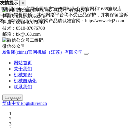
友情提示
×
J9集团(china)官网公司官方宣传网站为公司官网和1688旗舰店，
可进行销售询价，其他网络平台均不受正品保护，并将保留追诉
售前：0510-87061341
权，购J9集团(china)官网产品请认准官网：http://www.clcj2.com
售后：0510-87076718
技术：0510-87076708
邮箱：bk@163.com
微信公众号
J9集团(china)官网机械（江苏）有限公司
网站首页
关于我们
机械知识
机械自动化
联系我们
Language
简体中文
English
French