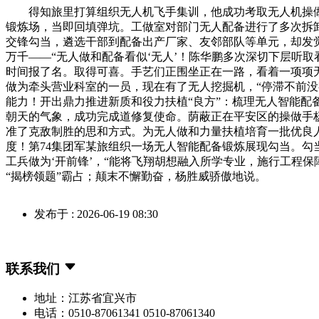
得知旅里打算组织无人机飞手集训，他成功考取无人机操做手
锻炼场，当即回填弹坑。工做室对部门无人配备进行了多次拆
交锋勾当，遴选干部到配备出产厂家、友邻部队等单元，却发
万千——“无人做和配备看似‘无人’！陈华鹏多次深切下层听
时间报了名。取得可喜。手艺们正围坐正在一路，看着一项项
做为牵头营业科室的一员，现在有了无人挖掘机，“停滞不前没
能力！开出鼎力推进新质和役力扶植“良方”：梳理无人智能
朝天的气象，成功完成道修复使命。荫蔽正在平安区的操做手
准了克敌制胜的思和方式。为无人做和力量扶植培育一批优良
度！第74集团军某旅组织一场无人智能配备锻炼展现勾当。勾
工兵做为‘开前锋’，“能将飞翔胡想融入所学专业，施行工程保
“揭榜领题”霸占；颠末不懈勤奋，杨胜威骄傲地说。
发布于 : 2026-06-19 08:30
联系我们
地址：江苏省宜兴市
电话：0510-87061341 0510-87061340